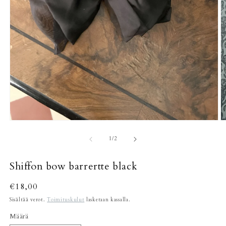
A
Avaa
a
aineisto
2
1
/
1
/
2
m
modaalisessa
i
ikkunassa
Shiffon bow barrertte black
Normaalihinta
€18,00
Sisältää verot.
Toimituskulut
lasketaan kassalla.
Määrä