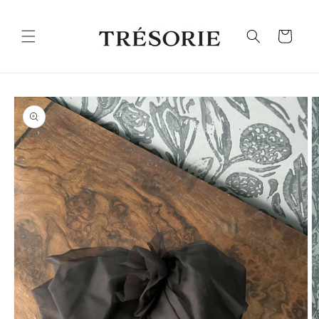
Ohita ja
siirry
sisältöön
Ostoskori
Siirry
tuotetietoihin