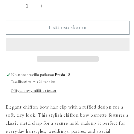
Vähennä
Lisää
tuotteen
tuotteen
Shiffon
Shiffon
bow
bow
Lisää ostoskoriin
barrertte
barrertte
black
black
määrää
määrää
Nouto saatavilla paikassa
Freda 18
Tavallisesti valmis 24 tunnissa
Näytä myymälän tiedot
Elegant chiffon bow hair clip with a ruffled design for a
soft, airy look. This stylish chiffon bow barrette features a
classic metal clasp for a secure hold, making it perfect for
everyday hairstyles, weddings, parties, and special