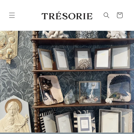
Ohita ja
siirry
sisältöön
Ostoskori