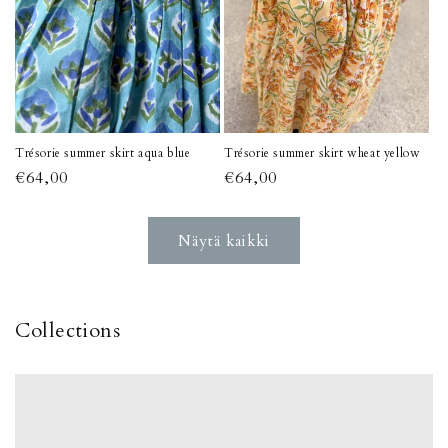
Trésorie summer skirt aqua blue
Trésorie summer skirt wheat yellow
Normaalihinta
€64,00
Normaalihinta
€64,00
Näytä kaikki
Collections