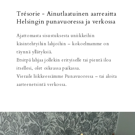
Trésorie - Ainutlaatuinen aarreaitta
Helsingin punavuoressa ja verkossa
Ajattomasta sisustuksesta uniikkeihin
käsintehtyihin lahjoihin – kokoelmamme on
täynnä yllätyksiä.
Etsitpä lahjaa jollekin erityiselle tai pientä iloa
itsellesi, olet oikeassa paikassa.
Vieraile liikkeessämme Punavuoressa – tai aloita
aarteenetsintä verkossa.