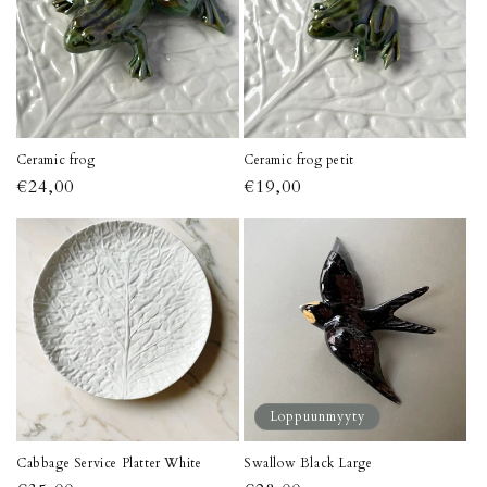
Ceramic frog
Ceramic frog petit
Normaalihinta
€24,00
Normaalihinta
€19,00
Loppuunmyyty
Cabbage Service Platter White
Swallow Black Large