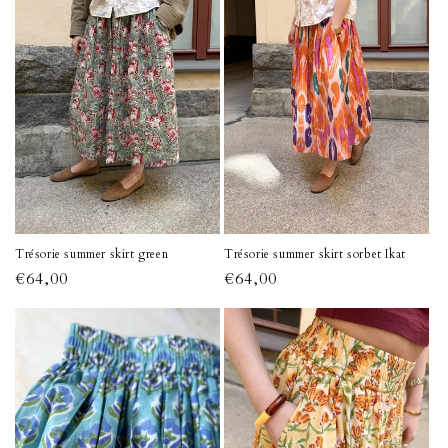
Trésorie summer skirt green
Trésorie summer skirt sorbet Ikat
Normaalihinta
€64,00
Normaalihinta
€64,00