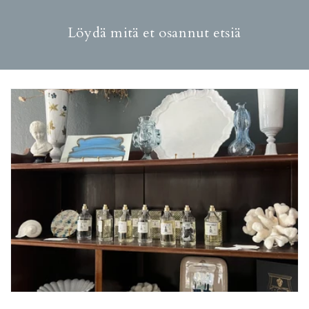
Löydä mitä et osannut etsiä