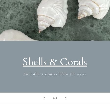
Shells & Corals
And other treasures below the waves
/
1
/
2