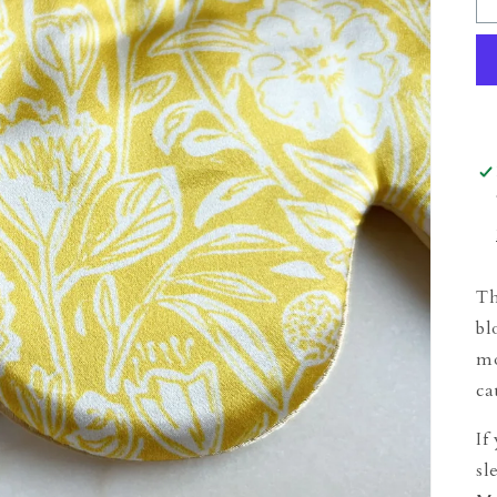
Th
bl
mo
ca
If
sl