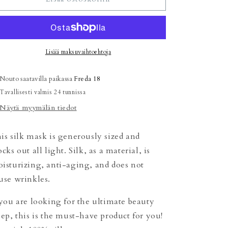
sleep
sleep
mask
mask
Meadow
Meadow
sun
sun
määrää
määrää
Lisää maksuvaihtoehtoja
Nouto saatavilla paikassa
Freda 18
Tavallisesti valmis 24 tunnissa
Näytä myymälän tiedot
is silk mask is generously sized and
ocks out all light. Silk, as a material, is
isturizing, anti-aging, and does not
use wrinkles.
 you are looking for the ultimate beauty
eep, this is the must-have product for you!