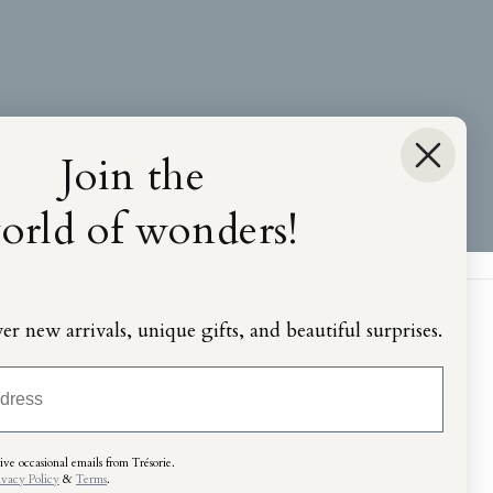
Join the
orld of wonders!
ver new arrivals, unique gifts, and beautiful surprises.
ve occasional emails from Trésorie.
ivacy Policy
&
Terms
.