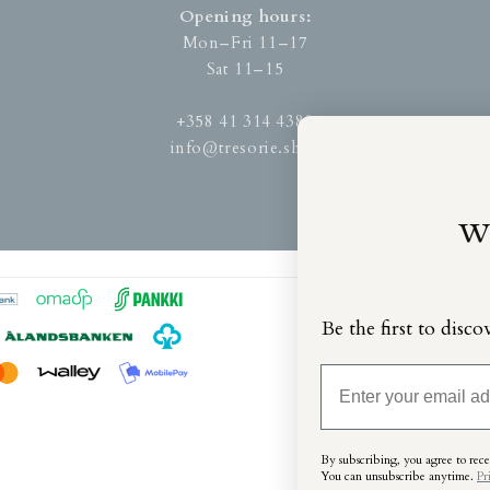
Opening hours:
Mon–Fri 11–17
Sat 11–15
+358 41 314 4380
info@tresorie.shop
w
Be the first to disco
Email
By subscribing, you agree to recei
You can unsubscribe anytime
.
Pr