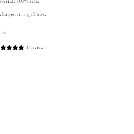
terial: 100% silk.
ckaged in a gift box.
Jaa
1 review