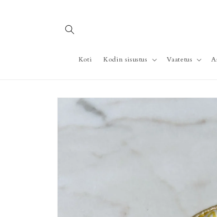
Ohita ja
siirry
sisältöön
Koti
Kodin sisustus
Vaatetus
A
Siirry
tuotetietoihin