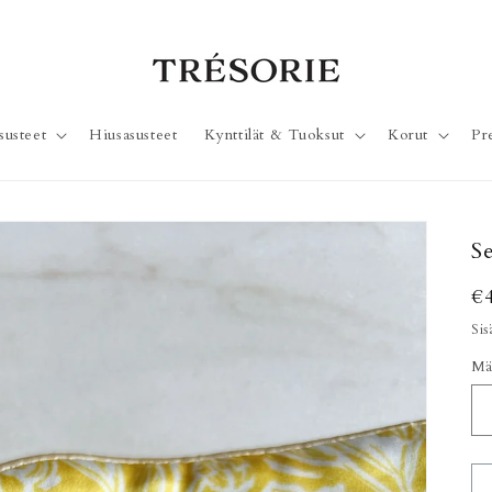
susteet
Hiusasusteet
Kynttilät & Tuoksut
Korut
Pr
S
N
€
Sis
Mä