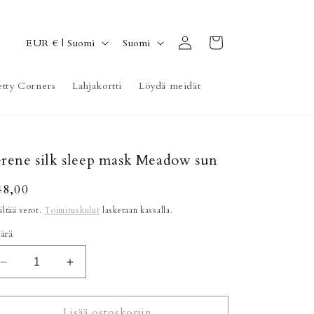
Kirjaudu
M
K
Ostoskori
EUR € | Suomi
Suomi
sisään
a
i
a
e
etty Corners
Lahjakortti
Löydä meidät
/
l
a
i
l
erene silk sleep mask Meadow sun
u
e
ormaalihinta
48,00
ältää verot.
Toimituskulut
lasketaan kassalla.
ärä
Vähennä
Lisää
tuotteen
tuotteen
Serene
Serene
silk
silk
Lisää ostoskoriin