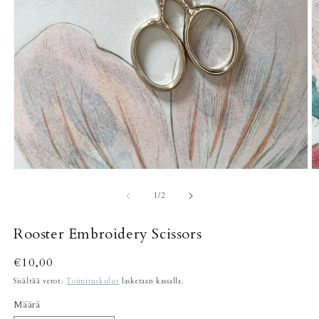
Avaa
A
aineisto
a
1
2
/
1
/
2
modaalisessa
m
ikkunassa
i
Rooster Embroidery Scissors
Normaalihinta
€10,00
Sisältää verot.
Toimituskulut
lasketaan kassalla.
Määrä