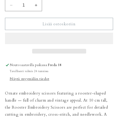
Vähennä
Lisää
tuotteen
tuotteen
Rooster
Rooster
Embroidery
Embroidery
Lisää ostoskoriin
Scissors
Scissors
määrää
määrää
Nouto saatavilla paikassa
Freda 18
Tavallisesti valmis 24 tunnissa
Näytä myymälän tiedot
Ornate embroidery scissors featuring a rooster-shaped
handle — full of charm and vintage appeal. At 10 cm tall,
the Rooster Embroidery Scissors are perfect for detailed
cutting in embroidery, cross-stitch, and needlework. A