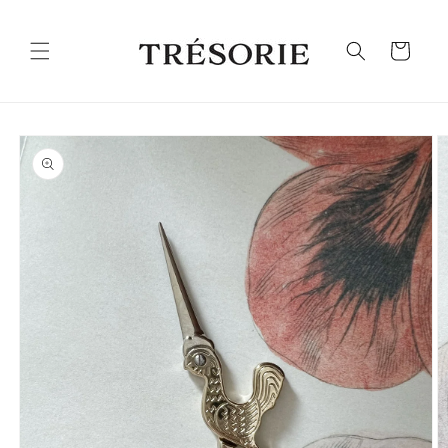
Ohita ja
siirry
sisältöön
Ostoskori
Siirry
tuotetietoihin