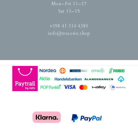
Mon–Fri 11–17
Sat 11–15
+358 41 314 4380
info@tresorie.shop