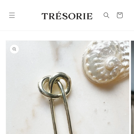
Ohita ja
siirry
sisältöön
Ostoskori
Siirry
tuotetietoihin