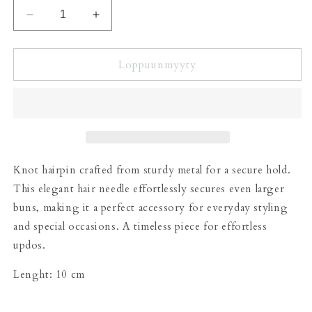
Vähennä
Lisää
tuotteen
tuotteen
Knot
Knot
hair
hair
Loppuunmyyty
pin
pin
gold
gold
määrää
määrää
Knot hairpin crafted from sturdy metal for a secure hold.
This elegant hair needle effortlessly secures even larger
buns, making it a perfect accessory for everyday styling
and special occasions. A timeless piece for effortless
updos.
Lenght: 10 cm