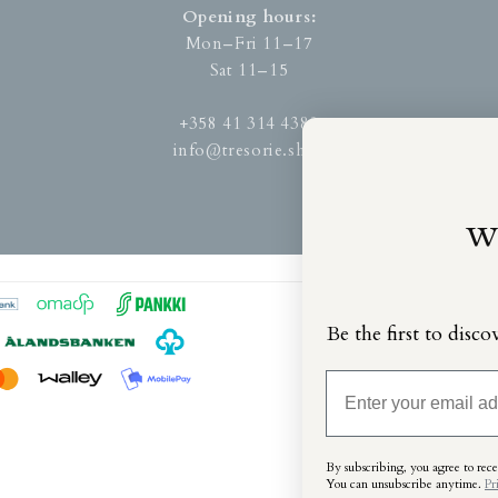
Opening hours:
Mon–Fri 11–17
Sat 11–15
+358 41 314 4380
info@tresorie.shop
w
Be the first to disco
Email
By subscribing, you agree to recei
You can unsubscribe anytime
.
Pr