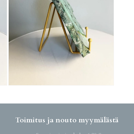
Avaa
aineisto
3
modaalisessa
ikkunassa
Toimitus ja nouto myymälästä