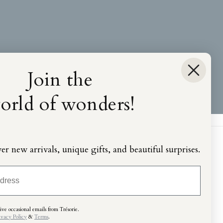
Join the
orld of wonders!
ver new arrivals, unique gifts, and beautiful surprises.
ve occasional emails from Trésorie.
ivacy Policy
&
Terms
.