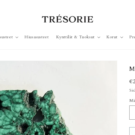
susteet
Hiusasusteet
Kynttilät & Tuoksut
Korut
Pr
Ma
N
€
Sis
Mä