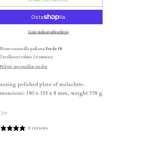
määrää
määrää
Lisää maksuvaihtoehtoja
Nouto saatavilla paikassa
Freda 18
Tavallisesti valmis 24 tunnissa
Näytä myymälän tiedot
azing polished plate of malachite.
mensions: 180 x 155 x 8 mm, weight 778 g
Jaa
0 reviews