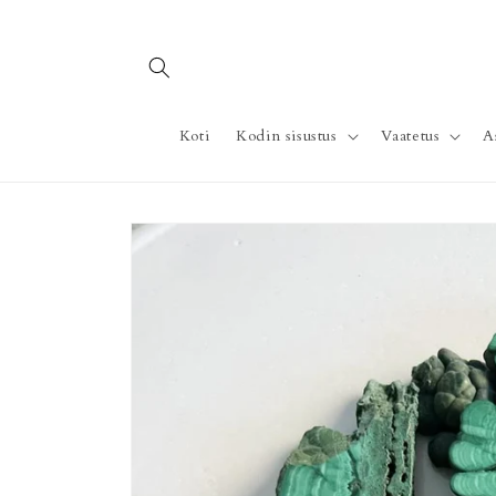
Ohita ja
siirry
sisältöön
Koti
Kodin sisustus
Vaatetus
A
Siirry
tuotetietoihin