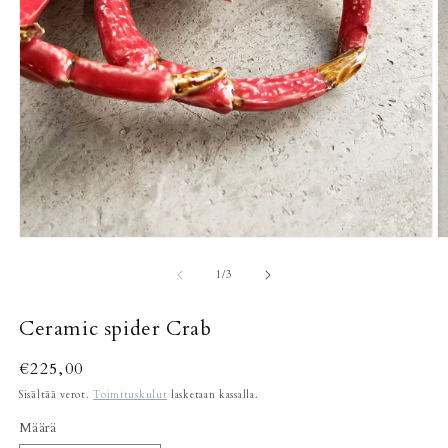
Avaa
A
aineisto
a
1
2
/
1
/
3
modaalisessa
m
ikkunassa
i
Ceramic spider Crab
Normaalihinta
€225,00
Sisältää verot.
Toimituskulut
lasketaan kassalla.
Määrä