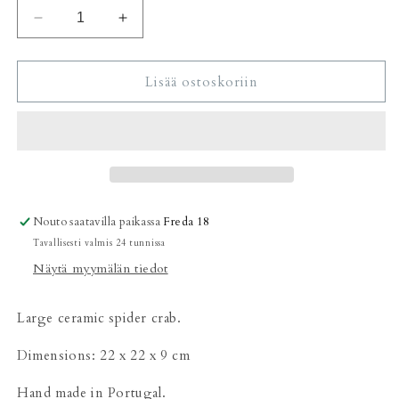
Vähennä
Lisää
tuotteen
tuotteen
Ceramic
Ceramic
spider
spider
Lisää ostoskoriin
Crab
Crab
määrää
määrää
Nouto saatavilla paikassa
Freda 18
Tavallisesti valmis 24 tunnissa
Näytä myymälän tiedot
Large ceramic spider crab.
Dimensions: 22 x 22 x 9 cm
Hand made in Portugal.