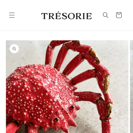
Ohita ja
siirry
sisältöön
Ostoskori
Siirry
tuotetietoihin